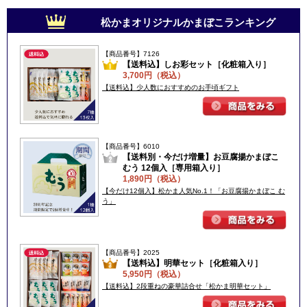
松かまオリジナルかまぼこランキング
【商品番号】7126
【送料込】しお彩セット［化粧箱入り］
3,700円（税込）
【送料込】少人数におすすめのお手頃ギフト
【商品番号】6010
【送料別・今だけ増量】お豆腐揚かまぼこ
むう 12個入［専用箱入り］
1,890円（税込）
【今だけ12個入】松かま人気No.1！「お豆腐揚かまぼこ む
う」
【商品番号】2025
【送料込】明華セット［化粧箱入り］
5,950円（税込）
【送料込】2段重ねの豪華詰合せ「松かま明華セット」