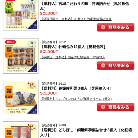
【送料込】宮城こだわりの味 特選詰合せ［風呂敷包
み］
SOLDOUT
【発送日限定・送料込】33枚入りの豪華特選詰合せ
【商品番号】7612
【送料込】牡蠣包み12個入［簡易包装］
SOLDOUT
【冬限定・送料込】国産の牡蠣使用・12個箱入
【商品番号】2613
【送料別】銅鑼鉾和栗 3個入［専用箱入り］
SOLDOUT
【秋限定】モンブランのような贅沢クリーム(3個入)
【商品番号】2600
【送料別】どらぼこ・銅鑼鉾和栗詰合せ 8個入［化粧箱
入り］