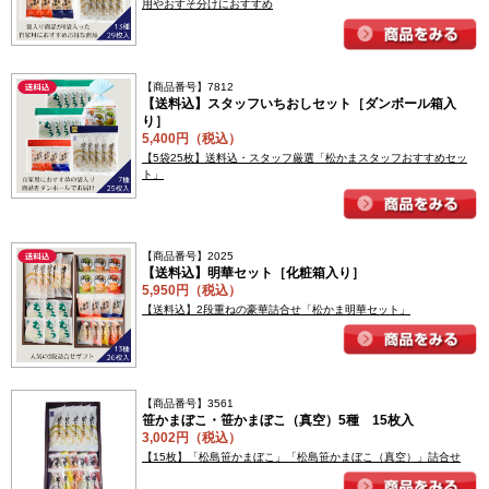
用やおすそ分けにおすすめ
【商品番号】7812
【送料込】スタッフいちおしセット［ダンボール箱入
り］
5,400円（税込）
【5袋25枚】送料込・スタッフ厳選「松かまスタッフおすすめセッ
ト」
【商品番号】2025
【送料込】明華セット［化粧箱入り］
5,950円（税込）
【送料込】2段重ねの豪華詰合せ「松かま明華セット」
【商品番号】3561
笹かまぼこ・笹かまぼこ（真空）5種 15枚入
3,002円（税込）
【15枚】「松島笹かまぼこ」「松島笹かまぼこ（真空）」詰合せ