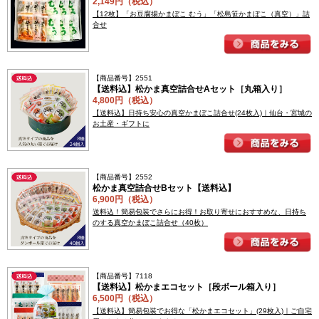
2,149円（税込）
【12枚】「お豆腐揚かまぼこ むう」「松島笹かまぼこ（真空）」詰
合せ
【商品番号】2551
【送料込】松かま真空詰合せAセット［丸箱入り］
4,800円（税込）
【送料込】日持ち安心の真空かまぼこ詰合せ(24枚入)｜仙台・宮城の
お土産・ギフトに
【商品番号】2552
松かま真空詰合せBセット【送料込】
6,900円（税込）
送料込！簡易包装でさらにお得！お取り寄せにおすすめな、日持ち
のする真空かまぼこ詰合せ（40枚）
【商品番号】7118
【送料込】松かまエコセット［段ボール箱入り］
6,500円（税込）
【送料込】簡易包装でお得な「松かまエコセット」(29枚入)｜ご自宅