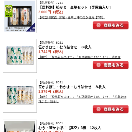
【商品番号】7711
【送料別】松かま 金華セット［専用箱入り］
2,000円（税込）
【発送日限定】宮城・金華山沖の魚を使用【2本】
【商品番号】8021
笹かまぼこ・むう詰合せ ８枚入
1,744円（税込）
【8枚】「松島笹かまぼこ」「お豆腐揚かまぼこ むう」詰合せ
【商品番号】8031
笹かまぼこ・竹かま・むう詰合せ ８枚入
1,879円（税込）
【8枚】「松島笹かまぼこ」「お豆腐揚かまぼこ むう」「松島名物
竹かま」詰合せ
【商品番号】8601
むう・笹かまぼこ（真空）3種 12枚入