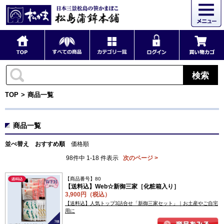
検索
TOP
商品一覧
商品一覧
並べ替え
おすすめ順
価格順
98件中 1-18 件表示
次のページ >
【商品番号】80
【送料込】Web☆新御三家［化粧箱入り］
3,900円（税込）
【送料込】人気トップ3詰合せ「新御三家セット」｜お土産やご自宅
用に