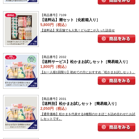
【商品番号】7109
【送料込】潮セット［化粧箱入り］
5,800円（税込）
【送料込】実店舗でも人気！どらぼこが入った詰合せ
【商品番号】2032
【送料サービス】松かまお試しセット［簡易箱入り］
1,800円（税込）
【お一人様1回限り】初めての方におすすめ「松かまお試しセット」
【商品番号】2031
【送料別】松かまお試しセット［簡易箱入り］
2,050円（税込）
【通常価格】松かまを代表する9種類のかまぼこを詰め合わせたお試
しセットです。