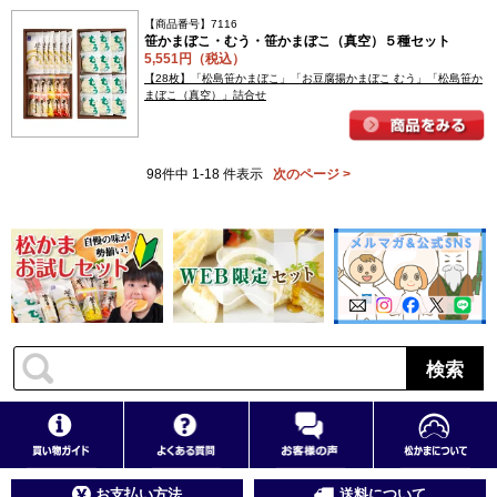
【商品番号】7116
笹かまぼこ・むう・笹かまぼこ（真空）５種セット
5,551円（税込）
【28枚】「松島笹かまぼこ」「お豆腐揚かまぼこ むう」「松島笹か
まぼこ（真空）」詰合せ
98件中 1-18 件表示
次のページ >
検索
お支払い方法
送料について