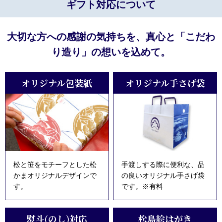
ギフト対応について
大切な方への感謝の気持ちを、真心と「こだわ
り造り」の想いを込めて。
オリジナル包装紙
オリジナル手さげ袋
松と笹をモチーフとした松
手渡しする際に便利な、品
かまオリジナルデザインで
の良いオリジナル手さげ袋
す。
です。※有料
熨斗(のし)対応
松島絵はがき