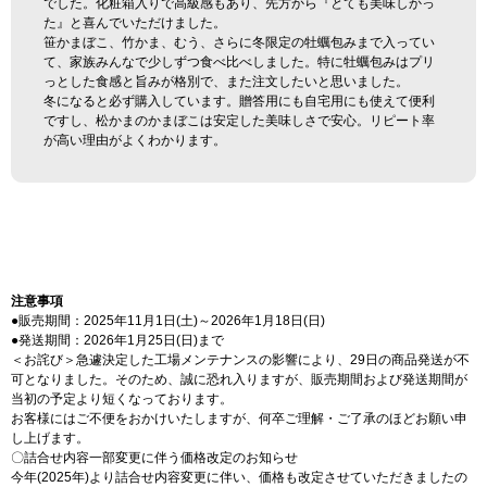
でした。化粧箱入りで高級感もあり、先方から『とても美味しかっ
た』と喜んでいただけました。
笹かまぼこ、竹かま、むう、さらに冬限定の牡蠣包みまで入ってい
て、家族みんなで少しずつ食べ比べしました。特に牡蠣包みはプリ
っとした食感と旨みが格別で、また注文したいと思いました。
冬になると必ず購入しています。贈答用にも自宅用にも使えて便利
ですし、松かまのかまぼこは安定した美味しさで安心。リピート率
が高い理由がよくわかります。
注意事項
●販売期間：2025年11月1日(土)～2026年1月18日(日)
●発送期間：2026年1月25日(日)まで
＜お詫び＞急遽決定した工場メンテナンスの影響により、29日の商品発送が不
可となりました。そのため、誠に恐れ入りますが、販売期間および発送期間が
当初の予定より短くなっております。
お客様にはご不便をおかけいたしますが、何卒ご理解・ご了承のほどお願い申
し上げます。
〇詰合せ内容一部変更に伴う価格改定のお知らせ
今年(2025年)より詰合せ内容変更に伴い、価格も改定させていただきましたの