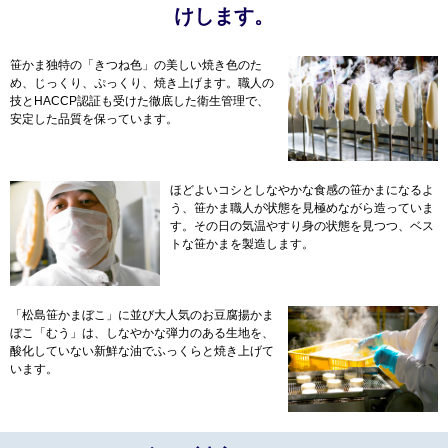
けします。
笹かま独特の「きつね色」の美しい焼き色のた
め、じっくり、ぷっくり、焼き上げます。職人の
技とHACCP認証も受けた徹底した衛生管理で、
安定した品質を保っています。
ほどよいコシとしなやかな食感の笹かまになるよ
う、笹かま職人が状態を見極めながら造っていま
す。その日の気温やすり身の状態を見つつ、ベス
トな笹かまを製造します。
「松島笹かまぼこ」に並び大人気のお豆腐揚かま
ぼこ「むう」は、しなやかな弾力のある生地を、
酸化していない新鮮な油でふっくらと焼き上げて
います。