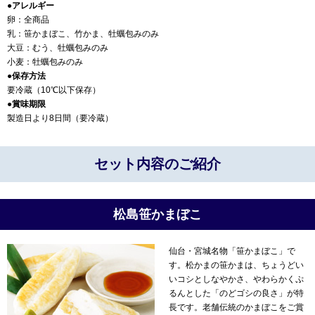
●アレルギー
卵：全商品
乳：笹かまぼこ、竹かま、牡蠣包みのみ
大豆：むう、牡蠣包みのみ
小麦：牡蠣包みのみ
●保存方法
要冷蔵（10℃以下保存）
●賞味期限
製造日より8日間（要冷蔵）
セット内容のご紹介
松島笹かまぼこ
仙台・宮城名物「笹かまぼこ」で
す。松かまの笹かまは、ちょうどい
いコシとしなやかさ、やわらかくぷ
るんとした「のどゴシの良さ」が特
長です。老舗伝統のかまぼこをご賞