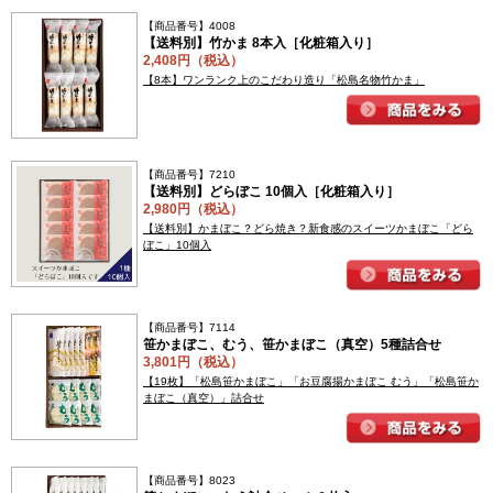
【商品番号】4008
【送料別】竹かま 8本入［化粧箱入り］
2,408円（税込）
【8本】ワンランク上のこだわり造り「松島名物竹かま」
【商品番号】7210
【送料別】どらぼこ 10個入［化粧箱入り］
2,980円（税込）
【送料別】かまぼこ？どら焼き？新食感のスイーツかまぼこ「どら
ぼこ」10個入
【商品番号】7114
笹かまぼこ、むう、笹かまぼこ（真空）5種詰合せ
3,801円（税込）
【19枚】「松島笹かまぼこ」「お豆腐揚かまぼこ むう」「松島笹か
まぼこ（真空）」詰合せ
【商品番号】8023