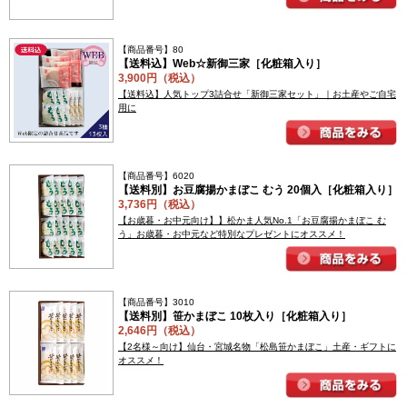
【商品番号】80
【送料込】Web☆新御三家［化粧箱入り］
3,900円（税込）
【送料込】人気トップ3詰合せ「新御三家セット」｜お土産やご自宅
用に
【商品番号】6020
【送料別】お豆腐揚かまぼこ むう 20個入［化粧箱入り］
3,736円（税込）
【お歳暮・お中元向け】】松かま人気No.1「お豆腐揚かまぼこ む
う」お歳暮・お中元など特別なプレゼントにオススメ！
【商品番号】3010
【送料別】笹かまぼこ 10枚入り［化粧箱入り］
2,646円（税込）
【2名様～向け】仙台・宮城名物「松島笹かまぼこ」土産・ギフトに
オススメ！