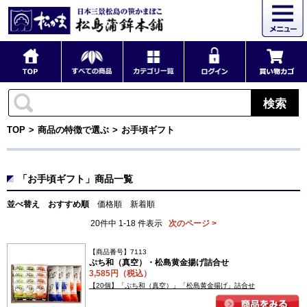
検索
TOP
商品の特徴で選ぶ
お手頃ギフト
「お手頃ギフト」商品一覧
並べ替え
おすすめ順
価格順
新着順
20件中 1-18 件表示
次のページ >
【商品番号】7113
ぷち和（真空）・松島黄金揚げ詰合せ
3,585円（税込）
【20個】「ぷち和（真空）」「松島黄金揚げ」詰合せ