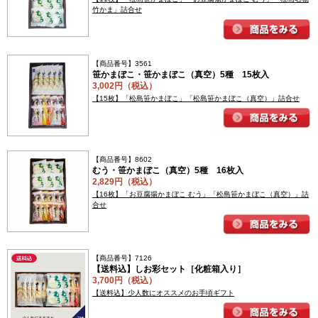
竹かま」詰合せ
【商品番号】3561
笹かまぼこ・笹かまぼこ（真空）5種 15枚入
3,002円（税込）
【15枚】「松島笹かまぼこ」「松島笹かまぼこ（真空）」詰合せ
【商品番号】8602
むう・笹かまぼこ（真空）5種 16枚入
2,829円（税込）
【16枚】「お豆腐揚かまぼこ むう」「松島笹かまぼこ（真空）」詰
合せ
【商品番号】7126
【送料込】しお彩セット［化粧箱入り］
3,700円（税込）
【送料込】少人数にオススメのお手頃ギフト