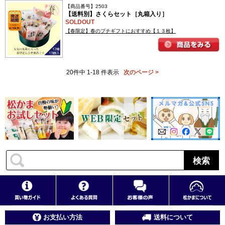
【商品番号】2503
【送料別】さくらセット［丸箱入り］
SOLDOUT
【春限定】春のプチギフトにおすすめ【１３枚】
20件中 1-18 件表示
次のページ >
検索
お支払い方法
送料について