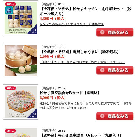
【商品番号】9108
【冷凍便・送料込】松かまキッチン お手軽セット［段
ボール箱入り］
4,300円（税込）
レンジで温めるだけ！すり身を使った本格惣菜
【商品番号】1730
【冷蔵便・送料別】海鮮しゅうまい［経木包み］
1,555円（税込）
【4個×2】かまぼこ屋さんのお惣菜「松かま海鮮しゅうまい」
【商品番号】2552
松かま真空詰合せBセット【送料込】
6,900円（税込）
送料込！簡易包装でさらにお得！お取り寄せにおすすめな、日持ち
のする真空かまぼこ詰合せ（40枚）
【商品番号】2551
【送料込】松かま真空詰合せAセット［丸箱入り］