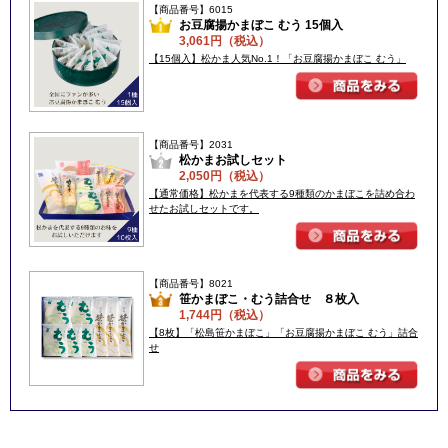
【商品番号】6015
お豆腐揚かまぼこ むう 15個入
3,061円（税込）
【15個入】松かま人気No.1！「お豆腐揚かまぼこ むう」
【商品番号】2031
松かまお試しセット
2,050円（税込）
【通常価格】松かまを代表する9種類のかまぼこを詰め合わ
せたお試しセットです。
【商品番号】8021
笹かまぼこ・むう詰合せ ８枚入
1,744円（税込）
【8枚】「松島笹かまぼこ」「お豆腐揚かまぼこ むう」詰合
せ