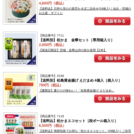
4,800円（税込）
【送料込】日持ち安心の真空かまぼこ詰合せ(24枚入)｜仙台・宮城の
お土産・ギフトに
【商品番号】7711
【送料別】松かま 金華セット［専用箱入り］
2,000円（税込）
【発送日限定】宮城・金華山沖の魚を使用【2本】
【商品番号】2538
【送料別】松島黄金揚げ えだまめ 4個入［袋入り］
799円（税込）
【夏限定】夏だけの味わい！「松島黄金揚げ えだまめ」
【商品番号】7118
【送料込】松かまエコセット［段ボール箱入り］
6,500円（税込）
【送料込】簡易包装でお得な「松かまエコセット」(29枚入)｜ご自宅