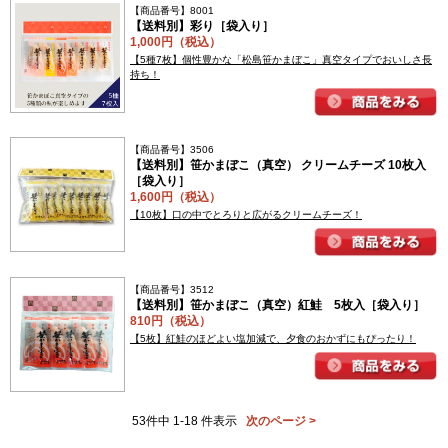
【商品番号】8001
【送料別】彩り［袋入り］
1,000円（税込）
【5種7枚】個性豊かな「松島笹かまぼこ」真空タイプでおいしさ長
持ち！
【商品番号】3506
【送料別】笹かまぼこ（真空） クリームチーズ 10枚入
［袋入り］
1,600円（税込）
【10枚】口の中でとろりと広がるクリームチーズ！
【商品番号】3512
【送料別】笹かまぼこ（真空）紅鮭 5枚入［袋入り］
810円（税込）
【5枚】紅鮭のほどよい塩加減で、夕食のおかずにもぴったり！
53件中 1-18 件表示
次のページ >