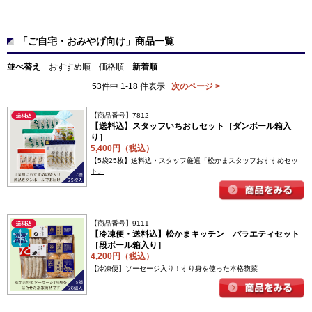
「ご自宅・おみやげ向け」商品一覧
並べ替え
おすすめ順
価格順
新着順
53件中 1-18 件表示
次のページ >
【商品番号】7812
【送料込】スタッフいちおしセット［ダンボール箱入
り］
5,400円（税込）
【5袋25枚】送料込・スタッフ厳選「松かまスタッフおすすめセッ
ト」
【商品番号】9111
【冷凍便・送料込】松かまキッチン バラエティセット
［段ボール箱入り］
4,200円（税込）
【冷凍便】ソーセージ入り！すり身を使った本格惣菜