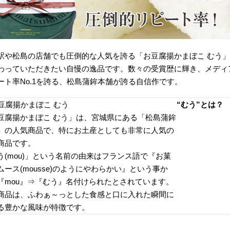
駅や松島の店舗でも圧倒的な人気を誇る「お豆腐揚かまぼこ むう
わっていただきたい自慢の逸品です。数々の受賞歴に輝き、メディ
ート率No.1を誇る、松島蒲鉾本舗が誇る自信作です。
“むう”とは？
豆腐揚かまぼこ むう」は、宮城県にある「松島蒲鉾
」の人気商品で、特にお土産としても非常に人気の
商品です。
う(mou)」という名前の由来はフランス語で『お菓
ムース(mousse)のようにやわらかい』という事か
『mou』⇒『むう』名付けられたとされています。
商品は、ふわぁ～っとした食感と口に入れた瞬間に
る豊かな風味が特徴です。