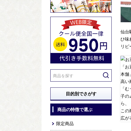
仙台
ひ味
リピ
「お
本舗
高い
「む
目的別でさがす
子の
ら、
商品の特徴で選ぶ
この
広が
限定商品