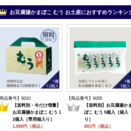
お豆腐揚かまぼこ むう
お土産におすすめランキン
商品番号】6010
【商品番号】6005
【送料別・今だけ増量】
【送料別】お豆腐揚か
お豆腐揚かまぼこ むう 1
ぼこ むう 5個入［袋入
2個入［専用箱入り］
り］
1,890円（税込）
891円（税込）