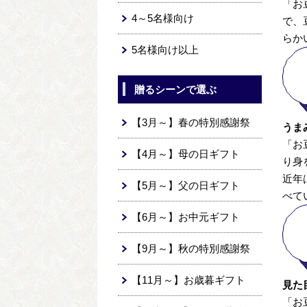
「お
4～5名様向け
で、
らか
5名様向け以上
贈るシーンで選ぶ
【3月～】春の特別感謝祭
うま
「お
【4月～】母の日ギフト
り身
近年
【5月～】父の日ギフト
べて
【6月～】お中元ギフト
【9月～】秋の特別感謝祭
【11月～】お歳暮ギフト
見た
「お