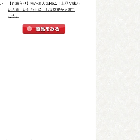
い
【丸箱入り】松かま人気No.1！上品な味わ
いの新しい仙台土産「お豆腐揚かまぼこ
むう」