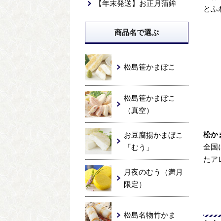
【年末発送】お正月蒲鉾
とふ
商品名で選ぶ
松島笹かまぼこ
松島笹かまぼこ
（真空）
松か
お豆腐揚かまぼこ
全国
「むう」
たア
月夜のむう（満月
限定）
松島名物竹かま