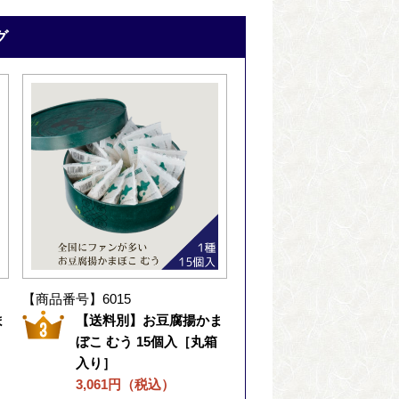
グ
【商品番号】6015
ま
【送料別】お豆腐揚かま
ぼこ むう 15個入［丸箱
入り］
3,061円（税込）