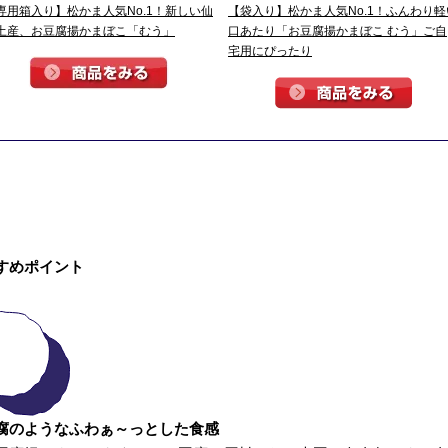
専用箱入り】松かま人気No.1！新しい仙
【袋入り】松かま人気No.1！ふんわり軽
土産、お豆腐揚かまぼこ「むう」
口あたり「お豆腐揚かまぼこ むう」ご自
宅用にぴったり
すめポイント
腐のようなふわぁ～っとした食感