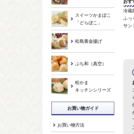
おす
冷蔵
スイーツかまぼこ
ふっ
「どらぼこ」
サン
松島黄金揚げ
ぷち和（真空）
松かま
キッチンシリーズ
お買い物ガイド
お買い物方法