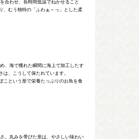
身を合わせ、長時間低温でねかせること
り、むう独特の「ふわぁ～っ」とした柔
ため、海で獲れた瞬間に海上で加工したす
さは、こうして保たれています。
ぼこという形で栄養たっぷりのお魚を食
しさ。丸みを帯びた形は、やさしい味わい