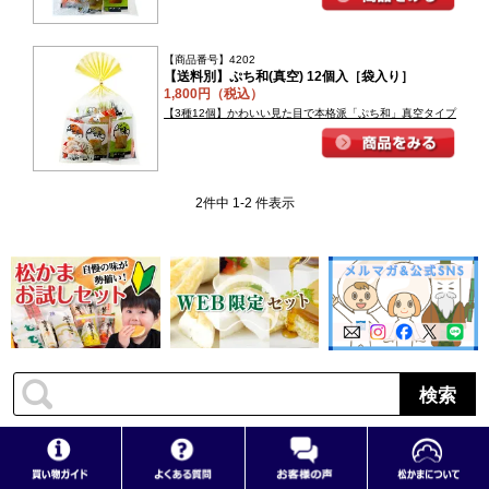
【商品番号】4202
【送料別】ぷち和(真空) 12個入［袋入り］
1,800円（税込）
【3種12個】かわいい見た目で本格派「ぷち和」真空タイプ
2件中 1-2 件表示
検索