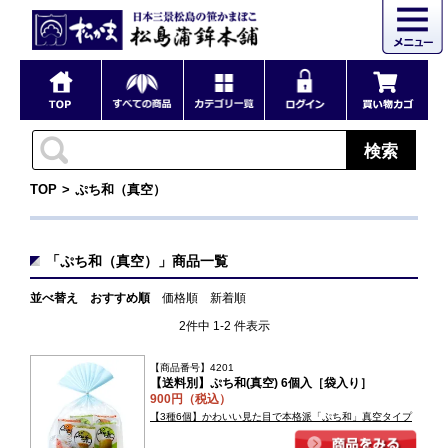
検索
TOP
ぷち和（真空）
「ぷち和（真空）」商品一覧
並べ替え
おすすめ順
価格順
新着順
2件中 1-2 件表示
【商品番号】4201
【送料別】ぷち和(真空) 6個入［袋入り］
900円（税込）
【3種6個】かわいい見た目で本格派「ぷち和」真空タイプ