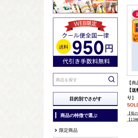
【商
【送
り］
目的別でさがす
SOL
【母の
商品の特徴で選ぶ
【13
限定商品