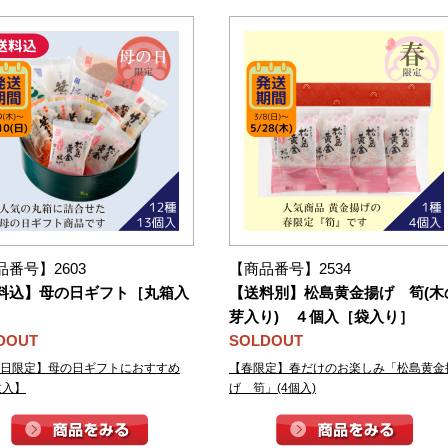
品番号】2603
【商品番号】2534
料込】母の日ギフト［丸箱入
【送料別】松島黄金揚げ 筍(木
芽入り) ４個入［袋入り］
DOUT
SOLDOUT
日限定】母の日ギフトにおすすめ
【春限定】春だけのお楽しみ「松島黄金
枚入】
げ 筍」(4個入)