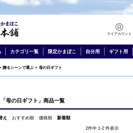
マイアカウント
品
カテゴリ一覧
限定かまぼこ
自分用
ギフト用
贈るシーンで選ぶ
母の日ギフト
「母の日ギフト」商品一覧
替え
おすすめ順
価格順
新着順
2件中 1-2 件表示