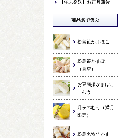
【年末発送】お正月蒲鉾
商品名で選ぶ
松島笹かまぼこ
松島笹かまぼこ
（真空）
お豆腐揚かまぼこ
「むう」
月夜のむう（満月
限定）
松島名物竹かま