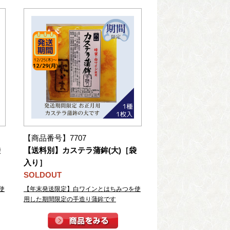
【商品番号】7707
袋
【送料別】カステラ蒲鉾(大)［袋
入り］
SOLDOUT
使
【年末発送限定】白ワインとはちみつを使
用した期間限定の手造り蒲鉾です