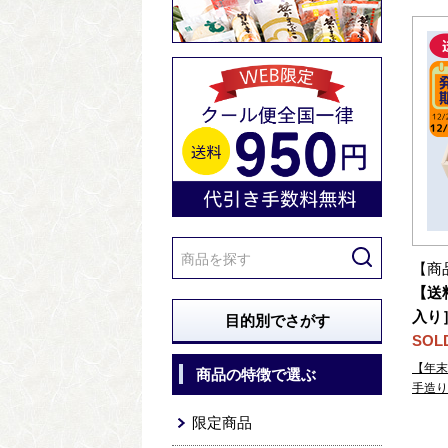
【商
【送
入り
目的別でさがす
SOL
【年末
商品の特徴で選ぶ
手造り
限定商品