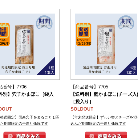
品番号】7706
【商品番号】7705
料別】穴子かまぼこ［袋入
【送料別】蟹かまぼこ(チーズ入
［袋入り］
DOUT
SOLDOUT
発送限定】国産穴子をまるごと１匹
【年末発送限定】ずわい蟹とチーズを混
た期間限定の手造り蒲鉾です
込んだ期間限定の手造り蒲鉾です