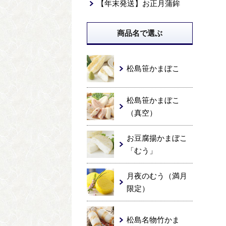
【年末発送】お正月蒲鉾
商品名で選ぶ
松島笹かまぼこ
松島笹かまぼこ
（真空）
お豆腐揚かまぼこ
「むう」
月夜のむう（満月
限定）
松島名物竹かま