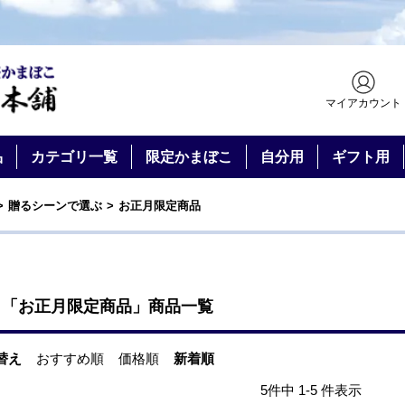
マイアカウント
品
カテゴリ一覧
限定かまぼこ
自分用
ギフト用
贈るシーンで選ぶ
お正月限定商品
「お正月限定商品」商品一覧
替え
おすすめ順
価格順
新着順
5件中 1-5 件表示