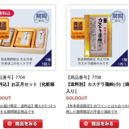
品番号】7704
【商品番号】7708
料込】お正月セット［化粧箱
【送料別】カステラ蒲鉾(小)［
］
入り］
DOUT
SOLDOUT
お届け限定・送料込】職人が1つ1つ
【年末発送限定】白ワインとはちみつを
する期間限定商品です
用した期間限定の手造り蒲鉾です