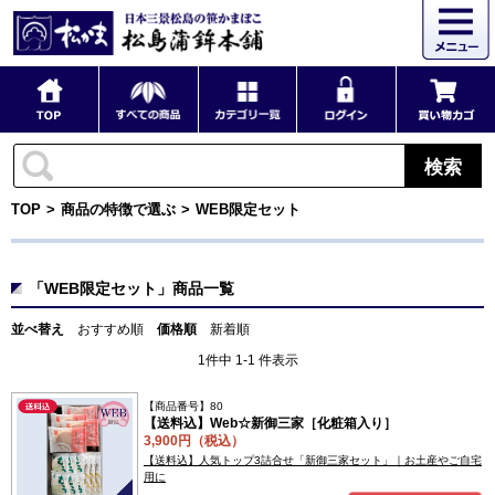
検索
TOP
商品の特徴で選ぶ
WEB限定セット
「WEB限定セット」商品一覧
並べ替え
おすすめ順
価格順
新着順
1件中 1-1 件表示
【商品番号】80
【送料込】Web☆新御三家［化粧箱入り］
3,900円（税込）
【送料込】人気トップ3詰合せ「新御三家セット」｜お土産やご自宅
用に