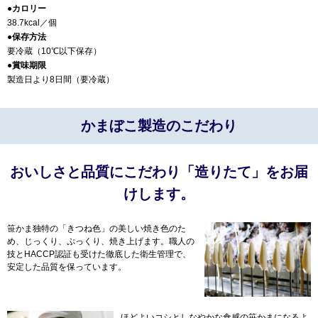
●カロリー
38.7kcal／個
●保存方法
要冷蔵（10℃以下保存）
●賞味期限
製造日より8日間（要冷蔵）
かまぼこ製造のこだわり
おいしさと品質にこだわり「造りたて」をお届
けします。
笹かま独特の「きつね色」の美しい焼き色のた
め、じっくり、ぷっくり、焼き上げます。職人の
技とHACCP認証も受けた徹底した衛生管理で、
安定した品質を保っています。
ほどよいコシとしなやかな食感の笹かまになるよ