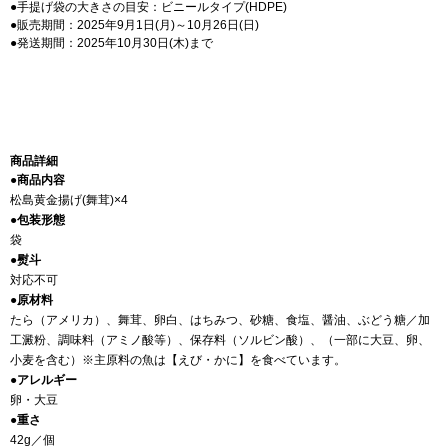
●手提げ袋の大きさの目安：ビニールタイプ(HDPE)
●販売期間：2025年9月1日(月)～10月26日(日)
●発送期間：2025年10月30日(木)まで
商品詳細
●商品内容
松島黄金揚げ(舞茸)×4
●包装形態
袋
●熨斗
対応不可
●原材料
たら（アメリカ）、舞茸、卵白、はちみつ、砂糖、食塩、醤油、ぶどう糖／加
工澱粉、調味料（アミノ酸等）、保存料（ソルビン酸）、（一部に大豆、卵、
小麦を含む）※主原料の魚は【えび・かに】を食べています。
●アレルギー
卵・大豆
●重さ
42g／個