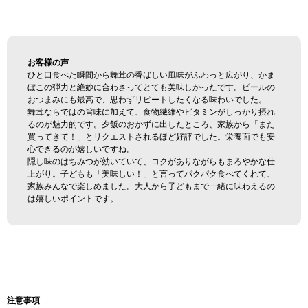
お客様の声
ひと口食べた瞬間から舞茸の香ばしい風味がふわっと広がり、かま
ぼこの弾力と絶妙に合わさってとても美味しかったです。ビールの
おつまみにも最高で、思わずリピートしたくなる味わいでした。
舞茸ならではの旨味に加えて、食物繊維やビタミンがしっかり摂れ
るのが魅力的です。夕飯のおかずに出したところ、家族から「また
買ってきて！」とリクエストされるほど好評でした。栄養面でも安
心できるのが嬉しいですね。
隠し味のはちみつが効いていて、コクがありながらもまろやかな仕
上がり。子どもも「美味しい！」と言ってパクパク食べてくれて、
家族みんなで楽しめました。大人から子どもまで一緒に味わえるの
は嬉しいポイントです。
注意事項