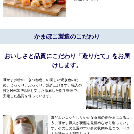
かまぼこ製造のこだわり
おいしさと品質にこだわり「造りたて」をお届
けします。
笹かま独特の「きつね色」の美しい焼き色のた
め、じっくり、ぷっくり、焼き上げます。職人の
技とHACCP認証も受けた徹底した衛生管理で、
安定した品質を保っています。
ほどよいコシとしなやかな食感の笹かまになるよ
う、笹かま職人が状態を見極めながら造っていま
す。その日の気温やすり身の状態を見つつ、ベス
トな笹かまを製造します。