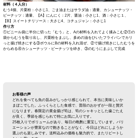
材料（４人分）
むう4個、片栗粉：小さじ1、ごま油またはサラダ油：適量、カシューナッツ・
ピーナッツ：適量、【A】にんにく：2片、醤油：小さじ1、酒：小さじ１、
【B】スイートチリソース：大さじ4、コチュジャン：小さじ1
作り方
①ビニール袋に半分に切った「むう」と、Aの材料を入れてよく揉みこむ
②①の
袋からむうを取り出し、片栗粉をまぶし、多めの油をひいたフライパンでカリ
っと揚げ焼きにする
③ボウルにBの材料を入れ混ぜ、②で揚げ焼きにしたむうを
からめる
④カシューナッツ・ピーナッツを砕き、③のむうにまぶして完成
お客様の声
どれを食べても魚の旨みがしっかり感じられて、本当に美味しいか
まぼこでした。ふっくらとした食感で、普段のおかずが一段と贅沢
になります。春限定の黄金揚げ筍は、筍のシャキッとした歯ごたえ
が良く、季節を感じられて特にお気に入りです。
25枚入りでボリュームがあり、毎日の晩酌に重宝しています。バリ
エーションが豊富なので飽きることがなく、今日はどれにしようか
選ぶのも楽しみです。送料込みの価格も魅力的で、またリピートし