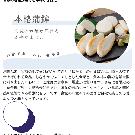
宮城の老舗が届ける本格かまぼこ
創業以来、宮城の地で受け継がれてきた「松かま」のかまぼこは、職人の技で
仕上げられる逸品。しなやかでふっくらとした食感と、魚本来の旨みを最大限
に引き出した味わいは、ご家庭の食卓を一層豊かに彩ります。さらに春限定の
「黄金揚げ筍」も詰合せに含まれ、国産の筍のシャキシャキとした食感と季節
感を堪能できる特別なセットです。宮城の味覚をそのままご自宅で楽しめる贅
沢なひと箱となっています。