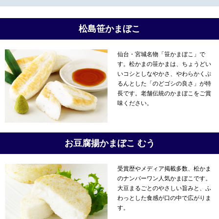
松島笹かまぼこ
仙台・宮城名物「笹かまぼこ」で
す。松かまの笹かまは、ちょうどい
いコシとしなやかさ、やわらかくぷ
るんとした「のどゴシの良さ」が特
長です。老舗伝統のかまぼこをご賞
味ください。
お豆腐揚かまぼこ むう
受賞歴やメディア掲載多数、松かま
のナンバーワン人気かまぼこです。
大豆まるごとのやさしい旨みと、ふ
わっとした食感が口の中で広がりま
す。