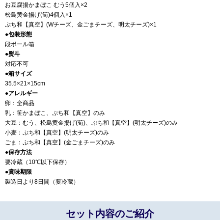
お豆腐揚かまぼこ むう5個入×2
松島黄金揚げ(筍)4個入×1
ぷち和【真空】(Wチーズ、金ごまチーズ、明太チーズ)×1
●包装形態
段ボール箱
●熨斗
対応不可
●箱サイズ
35.5×21×15cm
●アレルギー
卵：全商品
乳：笹かまぼこ、ぷち和【真空】のみ
大豆：むう、松島黄金揚げ(筍)、ぷち和【真空】(明太チーズ)のみ
小麦：ぷち和【真空】(明太チーズ)のみ
ごま：ぷち和【真空】(金ごまチーズ)のみ
●保存方法
要冷蔵（10℃以下保存）
●賞味期限
製造日より8日間（要冷蔵）
セット内容のご紹介