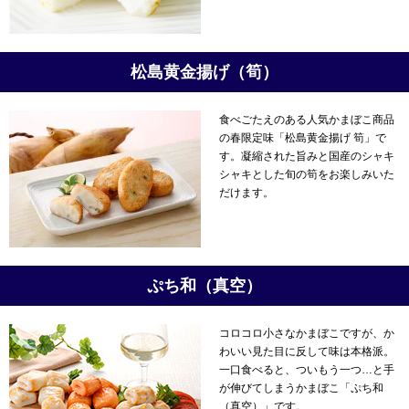
松島黄金揚げ（筍）
食べごたえのある人気かまぼこ商品
の春限定味「松島黄金揚げ 筍」で
す。凝縮された旨みと国産のシャキ
シャキとした旬の筍をお楽しみいた
だけます。
ぷち和（真空）
コロコロ小さなかまぼこですが、か
わいい見た目に反して味は本格派。
一口食べると、ついもう一つ…と手
が伸びてしまうかまぼこ「ぷち和
（真空）」です。