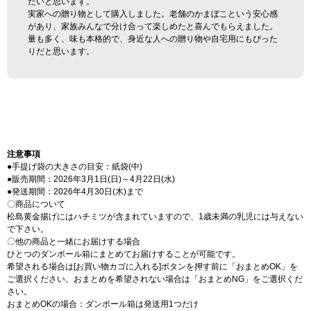
たいと思います。
実家への贈り物として購入しました。老舗のかまぼこという安心感
があり、家族みんなで分け合って楽しめたと喜んでもらえました。
量も多く、味も本格的で、身近な人への贈り物や自宅用にもぴった
りだと思います。
注意事項
●手提げ袋の大きさの目安：紙袋(中)
●販売期間：2026年3月1日(日)～4月22日(水)
●発送期間：2026年4月30日(木)まで
〇商品について
松島黄金揚げにはハチミツが含まれていますので、1歳未満の乳児には与えない
で下さい。
〇他の商品と一緒にお届けする場合
ひとつのダンボール箱にまとめてお届けすることが可能です。
希望される場合は[お買い物カゴに入れる]ボタンを押す前に「おまとめOK」を
ご選択ください。おまとめを希望されない場合は「おまとめNG」をご選択くだ
さい。
おまとめOKの場合：ダンボール箱は発送用1つだけ