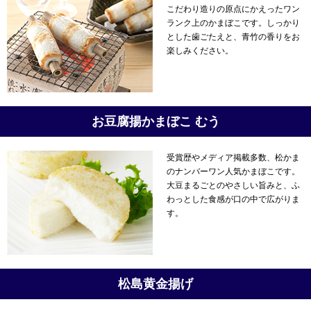
こだわり造りの原点にかえったワン
ランク上のかまぼこです。しっかり
とした歯ごたえと、青竹の香りをお
楽しみください。
お豆腐揚かまぼこ むう
受賞歴やメディア掲載多数、松かま
のナンバーワン人気かまぼこです。
大豆まるごとのやさしい旨みと、ふ
わっとした食感が口の中で広がりま
す。
松島黄金揚げ