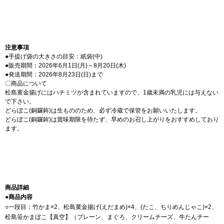
注意事項
●手提げ袋の大きさの目安：紙袋(中)
●販売期間：2026年6月1日(月)～8月20日(木)
●発送期間：2026年8月23日(日)まで
〇商品について
松島黄金揚げにはハチミツが含まれていますので、1歳未満の乳児には与えない
で下さい。
どらぼこ(銅鑼鉾)は生もののため、必ず冷蔵で保管をお願いいたします。
どらぼこ(銅鑼鉾)は賞味期限を待たず、早めのお召し上がりをおすすめしており
ます。
商品詳細
●商品内容
○一段目：竹かま×2、松島黄金揚げ(えだまめ)×4、(たこ、ちりめんじゃこ)×2、
松島笹かまぼこ【真空】（プレーン、まぐろ、クリームチーズ、牛たんチー