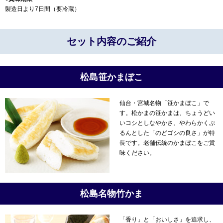
製造日より7日間（要冷蔵）
セット内容のご紹介
松島笹かまぼこ
仙台・宮城名物「笹かまぼこ」で
す。松かまの笹かまは、ちょうどい
いコシとしなやかさ、やわらかくぷ
るんとした「のどゴシの良さ」が特
長です。老舗伝統のかまぼこをご賞
味ください。
松島名物竹かま
「香り」と「おいしさ」を追求し、