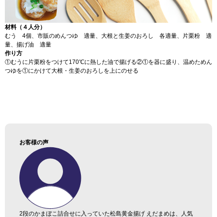
材料（４人分）
むう 4個、市販のめんつゆ 適量、大根と生姜のおろし 各適量、片栗粉 適
量、揚げ油 適量
作り方
①むうに片栗粉をつけて170℃に熱した油で揚げる
②①を器に盛り、温めためん
つゆを①にかけて大根・生姜のおろしを上にのせる
お客様の声
2段のかまぼこ詰合せに入っていた松島黄金揚げ えだまめは、人気