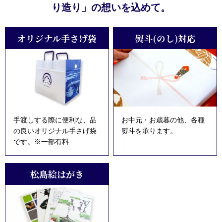
り造り」の想いを込めて。
オリジナル手さげ袋
熨斗(のし)対応
手渡しする際に便利な、品
お中元・お歳暮の他、各種
の良いオリジナル手さげ袋
熨斗を承ります。
です。※一部有料
松島絵はがき