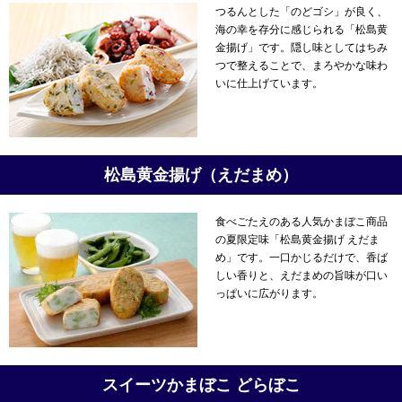
つるんとした「のどゴシ」が良く、
海の幸を存分に感じられる「松島黄
金揚げ」です。隠し味としてはちみ
つで整えることで、まろやかな味わ
いに仕上げています。
松島黄金揚げ（えだまめ）
食べごたえのある人気かまぼこ商品
の夏限定味「松島黄金揚げ えだま
め」です。一口かじるだけで、香ば
しい香りと、えだまめの旨味が口い
っぱいに広がります。
スイーツかまぼこ どらぼこ