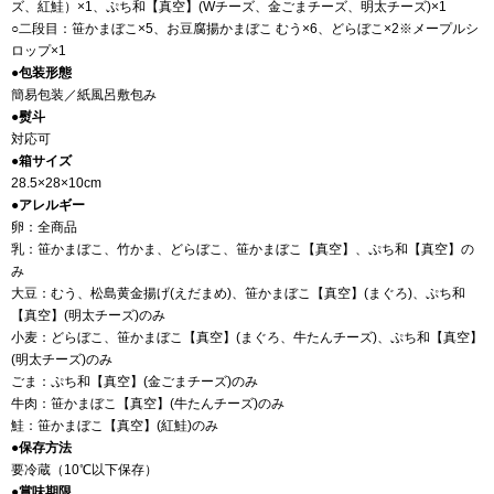
ズ、紅鮭）×1、ぷち和【真空】(Wチーズ、金ごまチーズ、明太チーズ)×1
○二段目：笹かまぼこ×5、お豆腐揚かまぼこ むう×6、どらぼこ×2※メープルシ
ロップ×1
●包装形態
簡易包装／紙風呂敷包み
●熨斗
対応可
●箱サイズ
28.5×28×10cm
●アレルギー
卵：全商品
乳：笹かまぼこ、竹かま、どらぼこ、笹かまぼこ【真空】、ぷち和【真空】の
み
大豆：むう、松島黄金揚げ(えだまめ)、笹かまぼこ【真空】(まぐろ)、ぷち和
【真空】(明太チーズ)のみ
小麦：どらぼこ、笹かまぼこ【真空】(まぐろ、牛たんチーズ)、ぷち和【真空】
(明太チーズ)のみ
ごま：ぷち和【真空】(金ごまチーズ)のみ
牛肉：笹かまぼこ【真空】(牛たんチーズ)のみ
鮭：笹かまぼこ【真空】(紅鮭)のみ
●保存方法
要冷蔵（10℃以下保存）
●賞味期限