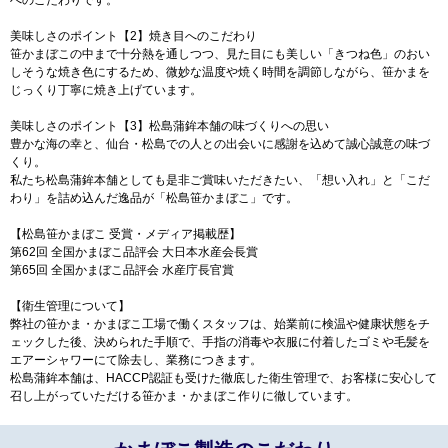
美味しさのポイント【2】焼き目へのこだわり
笹かまぼこの中まで十分熱を通しつつ、見た目にも美しい「きつね色」のおい
しそうな焼き色にするため、微妙な温度や焼く時間を調節しながら、笹かまを
じっくり丁寧に焼き上げています。
美味しさのポイント【3】松島蒲鉾本舗の味づくりへの思い
豊かな海の幸と、仙台・松島での人との出会いに感謝を込めて誠心誠意の味づ
くり。
私たち松島蒲鉾本舗としても是非ご賞味いただきたい、「想い入れ」と「こだ
わり」を詰め込んだ逸品が「松島笹かまぼこ」です。
【松島笹かまぼこ 受賞・メディア掲載歴】
第62回 全国かまぼこ品評会 大日本水産会長賞
第65回 全国かまぼこ品評会 水産庁長官賞
【衛生管理について】
弊社の笹かま・かまぼこ工場で働くスタッフは、始業前に検温や健康状態をチ
ェックした後、決められた手順で、手指の消毒や衣服に付着したゴミや毛髪を
エアーシャワーにて除去し、業務につきます。
松島蒲鉾本舗は、HACCP認証も受けた徹底した衛生管理で、お客様に安心して
召し上がっていただける笹かま・かまぼこ作りに徹しています。