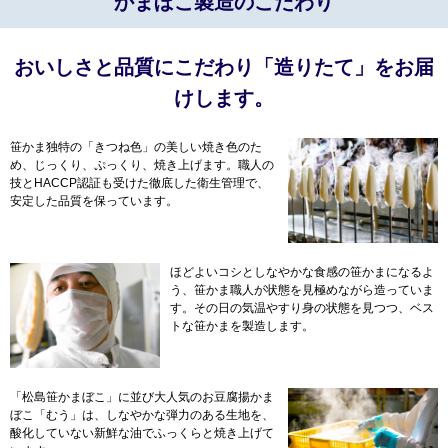
かまぼこ製造のこだわり
おいしさと品質にこだわり「造りたて」をお届
けします。
笹かま独特の「きつね色」の美しい焼き色のた
め、じっくり、ぷっくり、焼き上げます。職人の
技とHACCP認証も受けた徹底した衛生管理で、
安定した品質を保っています。
ほどよいコシとしなやかな食感の笹かまになるよ
う、笹かま職人が状態を見極めながら造っていま
す。その日の気温やすり身の状態を見つつ、ベス
トな笹かまを製造します。
「松島笹かまぼこ」に並び大人気のお豆腐揚かま
ぼこ「むう」は、しなやかな弾力のある生地を、
酸化していない新鮮な油でふっくらと焼き上げて