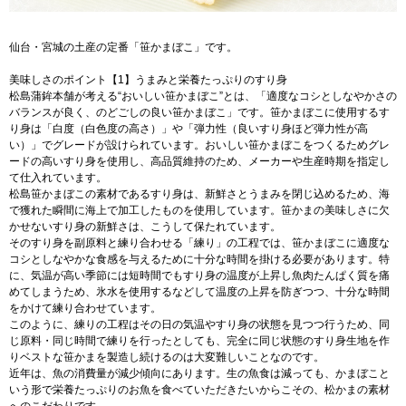
仙台・宮城の土産の定番「笹かまぼこ」です。
美味しさのポイント【1】うまみと栄養たっぷりのすり身
松島蒲鉾本舗が考える“おいしい笹かまぼこ”とは、「適度なコシとしなやかさの
バランスが良く、のどごしの良い笹かまぼこ」です。笹かまぼこに使用するす
り身は「白度（白色度の高さ）」や「弾力性（良いすり身ほど弾力性が高
い）」でグレードが設けられています。おいしい笹かまぼこをつくるためグレ
ードの高いすり身を使用し、高品質維持のため、メーカーや生産時期を指定し
て仕入れています。
松島笹かまぼこの素材であるすり身は、新鮮さとうまみを閉じ込めるため、海
で獲れた瞬間に海上で加工したものを使用しています。笹かまの美味しさに欠
かせないすり身の新鮮さは、こうして保たれています。
そのすり身を副原料と練り合わせる「練り」の工程では、笹かまぼこに適度な
コシとしなやかな食感を与えるために十分な時間を掛ける必要があります。特
に、気温が高い季節には短時間でもすり身の温度が上昇し魚肉たんぱく質を痛
めてしまうため、氷水を使用するなどして温度の上昇を防ぎつつ、十分な時間
をかけて練り合わせています。
このように、練りの工程はその日の気温やすり身の状態を見つつ行うため、同
じ原料・同じ時間で練りを行ったとしても、完全に同じ状態のすり身生地を作
りベストな笹かまを製造し続けるのは大変難しいことなのです。
近年は、魚の消費量が減少傾向にあります。生の魚食は減っても、かまぼこと
いう形で栄養たっぷりのお魚を食べていただきたいからこその、松かまの素材
へのこだわりです。