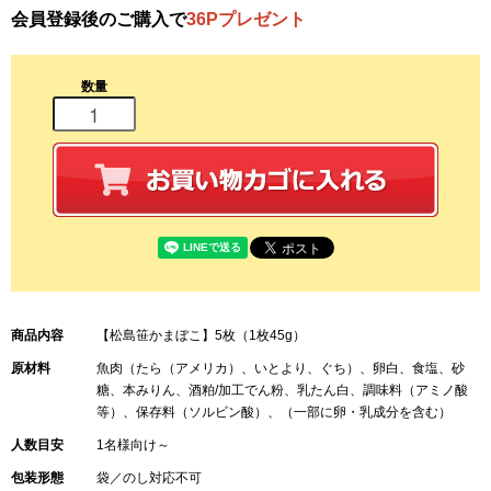
会員登録後のご購入で
36Pプレゼント
数量
商品内容
【松島笹かまぼこ】5枚（1枚45g）
原材料
魚肉（たら（アメリカ）、いとより、ぐち）、卵白、食塩、砂
糖、本みりん、酒粕/加工でん粉、乳たん白、調味料（アミノ酸
等）、保存料（ソルビン酸）、（一部に卵・乳成分を含む）
人数目安
1名様向け～
包装形態
袋／のし対応不可