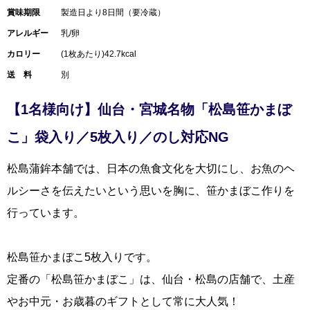
賞味期限
製造日より8日間（要冷蔵）
アレルギー
乳/卵
カロリー
(1枚あたり)42.7kcal
送 料
別
【1名様向け】仙台・宮城名物「松島笹かまぼ
こ」袋入り／5枚入り／のし対応NG
松島蒲鉾本舗では、日本の魚食文化を大切にし、お魚のヘ
ルシーさを伝えたいという思いを胸に、笹かまぼこ作りを
行っています。
松島笹かまぼこ5枚入りです。
定番の「松島笹かまぼこ」は、仙台・松島の店舗で、土産
やお中元・お歳暮のギフトとして常に大人気！