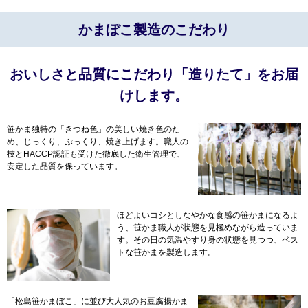
かまぼこ製造のこだわり
おいしさと品質にこだわり「造りたて」をお届
けします。
笹かま独特の「きつね色」の美しい焼き色のた
め、じっくり、ぷっくり、焼き上げます。職人の
技とHACCP認証も受けた徹底した衛生管理で、
安定した品質を保っています。
ほどよいコシとしなやかな食感の笹かまになるよ
う、笹かま職人が状態を見極めながら造っていま
す。その日の気温やすり身の状態を見つつ、ベス
トな笹かまを製造します。
「松島笹かまぼこ」に並び大人気のお豆腐揚かま