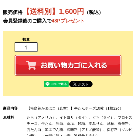
【送料別】1,600円
販売価格
（税込）
会員登録後のご購入で
48Pプレゼント
数量
商品内容
【松島笹かまぼこ（真空）】牛たんチーズ10枚（1枚22g）
原材料
たら（アメリカ）、イトヨリ（タイ）、ぐち（タイ）、プロセス
チーズ、牛たん、卵白、食塩、砂糖、本みりん、酒粕、香辛料、
乳たん白、加工でん粉、調味料（アミノ酸等）、保存料（ソルビ
ン酸）、（一部に卵・小麦、乳成分を含む）