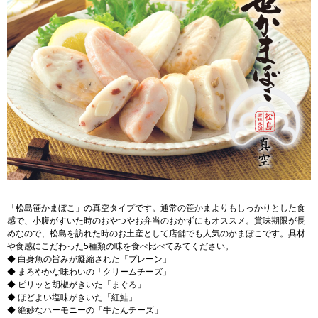
「松島笹かまぼこ」の真空タイプです。通常の笹かまよりもしっかりとした食
感で、小腹がすいた時のおやつやお弁当のおかずにもオススメ。賞味期限が長
めなので、松島を訪れた時のお土産として店舗でも人気のかまぼこです。具材
や食感にこだわった5種類の味を食べ比べてみてください。
◆ 白身魚の旨みが凝縮された「プレーン」
◆ まろやかな味わいの「クリームチーズ」
◆ ピリッと胡椒がきいた「まぐろ」
◆ ほどよい塩味がきいた「紅鮭」
◆ 絶妙なハーモニーの「牛たんチーズ」