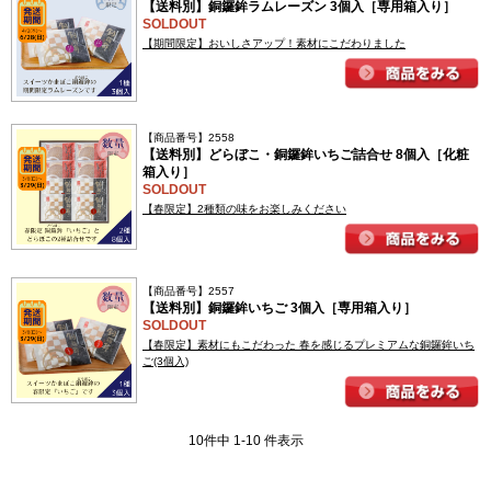
【送料別】銅鑼鉾ラムレーズン 3個入［専用箱入り］
SOLDOUT
【期間限定】おいしさアップ！素材にこだわりました
【商品番号】2558
【送料別】どらぼこ・銅鑼鉾いちご詰合せ 8個入［化粧
箱入り］
SOLDOUT
【春限定】2種類の味をお楽しみください
【商品番号】2557
【送料別】銅鑼鉾いちご 3個入［専用箱入り］
SOLDOUT
【春限定】素材にもこだわった 春を感じるプレミアムな銅鑼鉾いち
ご(3個入)
10件中 1-10 件表示